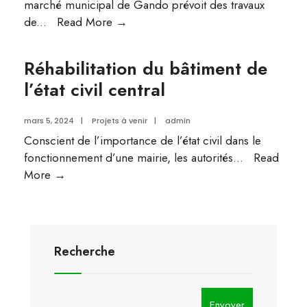
marché municipal de Gando prévoit des travaux
Construction
de
...
Read More
→
des
ouvrages
Réhabilitation du bâtiment de
d’assainissement
l’état civil central
mars 5, 2024
|
Projets à venir
|
admin
Conscient de l’importance de l’état civil dans le
fonctionnement d’une mairie, les autorités
...
Read
Réhabilitation
More
→
du
bâtiment
de
l’état
Recherche
civil
central
Search
Envoyer