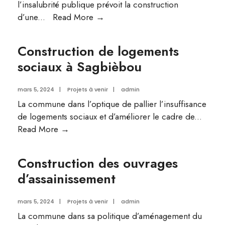
l’insalubrité publique prévoit la construction
Construction
d’une
...
Read More
→
de
décharge
Construction de logements
finale
sociaux à Sagbièbou
à
Gando
mars 5, 2024
|
Projets à venir
|
admin
La commune dans l’optique de pallier l’insuffisance
de logements sociaux et d’améliorer le cadre de
...
Construction
Read More
→
de
logements
Construction des ouvrages
sociaux
d’assainissement
à
Sagbièbou
mars 5, 2024
|
Projets à venir
|
admin
La commune dans sa politique d’aménagement du