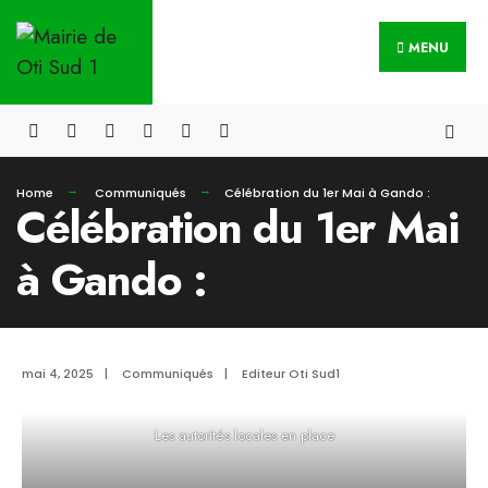
Skip
Search
to
MENU
for:
content
Home
Communiqués
Célébration du 1er Mai à Gando :
Célébration du 1er Mai
à Gando :
mai 4, 2025
|
Communiqués
|
Editeur Oti Sud1
Les autorités locales en place