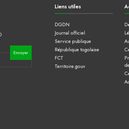
Liens utiles
A
DGDN
Dé
Journal officiel
Lé
0
Service publique
Au
République togolaise
Ce
Envoyer
FCT
Pr
de
Territoire.gouv
Ce
Ac