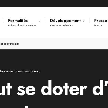
Formalités
Développement
Presse
Démarches & services
Croissance locale
Media
nseil municipal
éveloppement communal (PDC)
ut se doter d