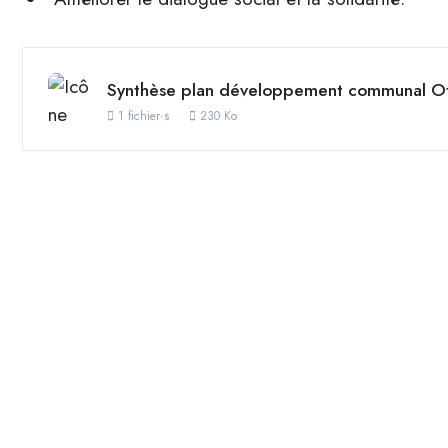
Synthèse plan développement communal Ot
1 fichier·s
230 Ko