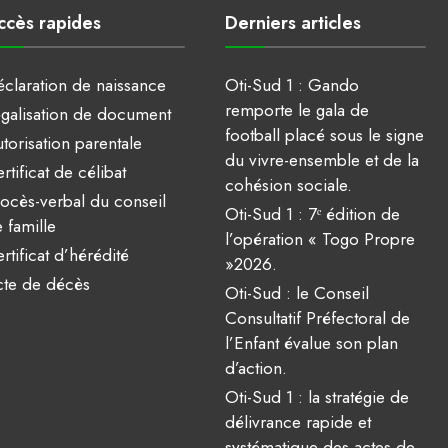
ccès rapides
Derniers articles
claration de naissance
Oti-Sud 1 : Gando
remporte le gala de
galisation de document
football placé sous le signe
torisation parentale
du vivre-ensemble et de la
rtificat de célibat
cohésion sociale.
ocès-verbal du conseil
Oti-Sud 1 : 7ᵉ édition de
 famille
l’opération « Togo Propre
rtificat d’hérédité
»2026.
te de décès
Oti-Sud : le Conseil
Consultatif Préfectoral de
l’Enfant évalue son plan
d’action.
Oti-Sud 1 : la stratégie de
délivrance rapide et
systématique des actes de