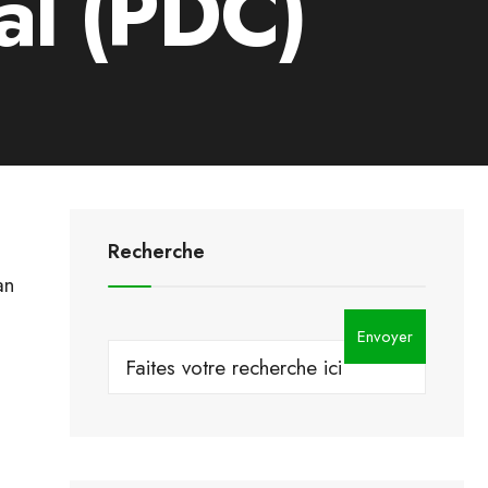
l (PDC)
Recherche
an
Search
Envoyer
for: