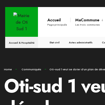
for:
Skip
to
Accueil
MaCommune
content
Page principale
Les trois communes
Etat civil
Actes administratifs
Co
Accueil & Hospitalité
Home
Communiqués
Oti-sud 1 veut se doter d’un plan de d
Oti-sud 1 ve