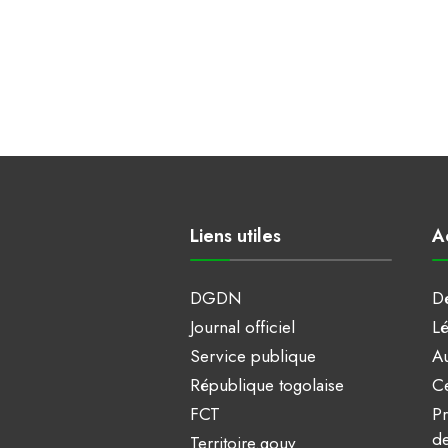
Liens utiles
A
DGDN
Dé
Journal officiel
Lé
Service publique
Au
République togolaise
Ce
FCT
Pr
de
Territoire.gouv