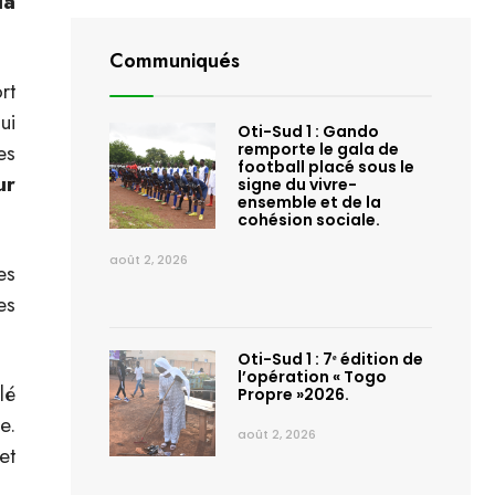
la
Communiqués
rt
ui
Oti-Sud 1 : Gando
es
remporte le gala de
football placé sous le
ur
signe du vivre-
ensemble et de la
cohésion sociale.
août 2, 2026
es
es
Oti-Sud 1 : 7ᵉ édition de
l’opération « Togo
lé
Propre »2026.
e.
août 2, 2026
et