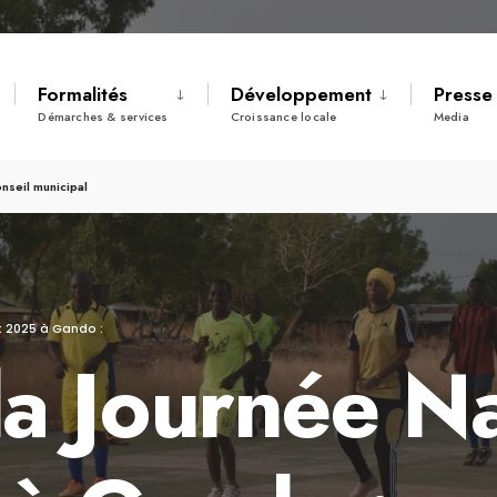
Formalités
Développement
Presse
Démarches & services
Croissance locale
Media
nseil municipal
t 2025 à Gando :
la Journée Na