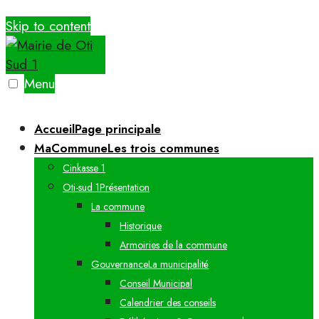
Skip to content
Menu
Accueil
Page principale
MaCommune
Les trois communes
Cinkasse 1
Oti-sud 1
Présentation
La commune
Historique
Armoiries de la commune
Gouvernance
La municipalité
Conseil Municipal
Calendrier des conseils